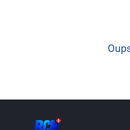
Info routes
Alerte Méduses 06
Oups
Issa Nissa OGC Nice
RCN Soutiens
MEDIAS
Photos
Vidéos / Clips
Ecrire à RCN