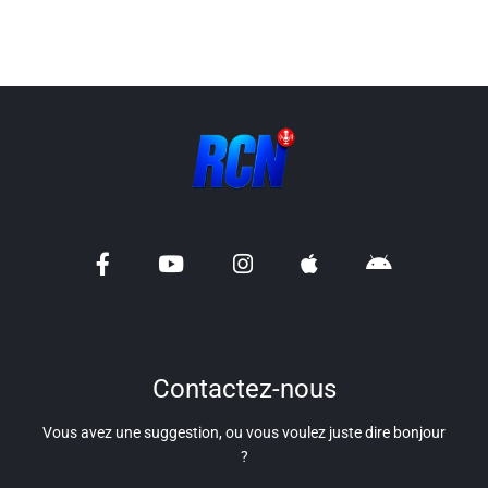
Info routes
Alerte Méduses 06
Issa Nissa OGC Nice
RCN Soutiens
MEDIAS
Photos
Vidéos / Clips
Contactez-nous
Vous avez une suggestion, ou vous voulez juste dire bonjour
Ecrire à RCN
?