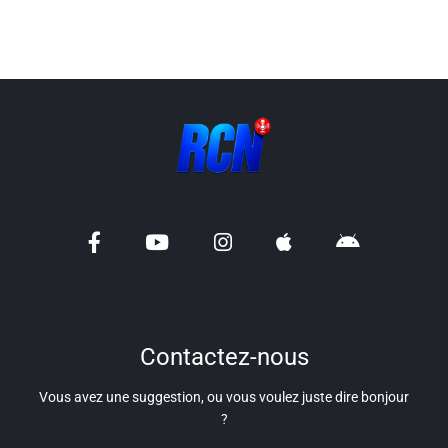
Info routes
Alerte Méduses 06
Issa Nissa OGC Nice
RCN Soutiens
MEDIAS
Photos
Vidéos / Clips
Contactez-nous
Vous avez une suggestion, ou vous voulez juste dire bonjour
Ecrire à RCN
?