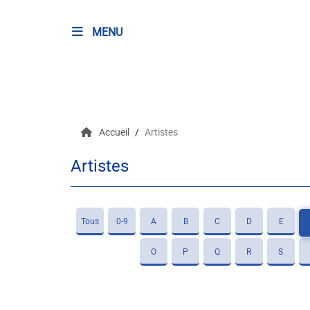
MENU
RADIO
Podcasts
Accueil
Artistes
Programmes
Artistes
Equipe
Faire un don
Tous
0-9
A
B
C
D
E
Evènements
O
P
Q
R
S
Météo Nice