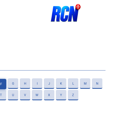
G
H
I
J
K
L
M
N
F
T
U
V
W
X
Y
Z