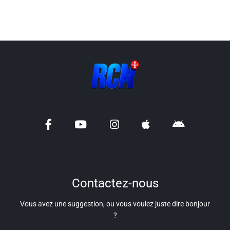
Info routes
Alerte Méduses 06
Issa Nissa OGC Nice
RCN Soutiens
MEDIAS
Photos
Vidéos / Clips
Contactez-nous
Vous avez une suggestion, ou vous voulez juste dire bonjour
Ecrire à RCN
?