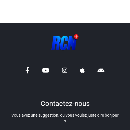
Info routes
Alerte Méduses 06
Issa Nissa OGC Nice
RCN Soutiens
MEDIAS
Photos
Vidéos / Clips
Contactez-nous
Vous avez une suggestion, ou vous voulez juste dire bonjour
Ecrire à RCN
?