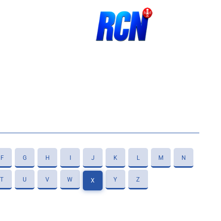
F
G
H
I
J
K
L
M
N
T
U
V
W
Y
Z
X