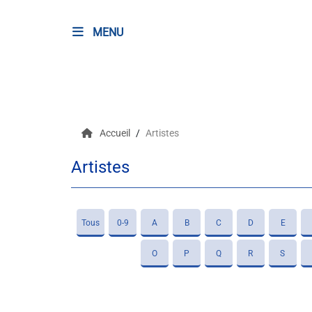
MENU
RADIO
Podcasts
Accueil
Artistes
Programmes
Artistes
Equipe
Faire un don
Tous
0-9
A
B
C
D
E
Evènements
O
P
Q
R
S
Météo Nice