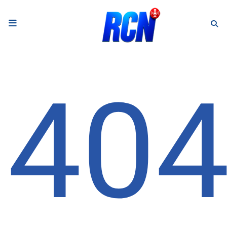
RADIO
Podcasts
40
Programmes
Equipe
Faire un don
Evènements
Météo Nice