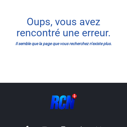
Info routes
Oups, vous avez
Alerte Méduses 06
rencontré une erreur.
Issa Nissa OGC Nice
Il semble que la page que vous recherchez n’existe plus.
RCN Soutiens
MEDIAS
Photos
Vidéos / Clips
Ecrire à RCN