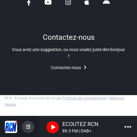
Liens utiles
Shabbat Project
Métropole Nice Côte d'Azur
Contactez-nous
Ville de Nice
Vous avez une suggestion, ou vous voulez juste dire bonjour
?
Nice 24
Contactez-nous
CCAS NICE
Département des Alpes Maritimes
Ma Région Sud
RCN - Ecoutez le monde qui bouge
Politique de confidentialité
|
Mentions
légales
ECOUTEZ RCN
89.3 FM | DAB+