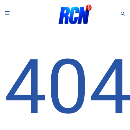
RADIO
Podcasts
40
Programmes
Equipe
Faire un don
Evènements
Météo Nice