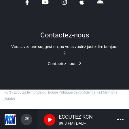
Liens utiles
Shabbat Project
Métropole Nice Côte d'Azur
Contactez-nous
Ville de Nice
Vous avez une suggestion, ou vous voulez juste dire bonjour
?
Nice 24
Contactez-nous
CCAS NICE
Département des Alpes Maritimes
Ma Région Sud
RCN - Ecoutez le monde qui bouge
Politique de confidentialité
|
Mentions
légales
ECOUTEZ RCN
89.3 FM | DAB+