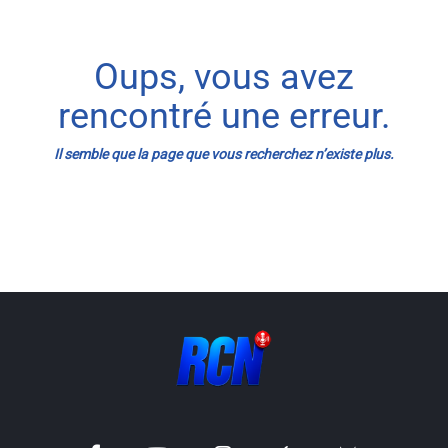
Info routes
Oups, vous avez
Alerte Méduses 06
rencontré une erreur.
Issa Nissa OGC Nice
Il semble que la page que vous recherchez n’existe plus.
RCN Soutiens
MEDIAS
Photos
Vidéos / Clips
Ecrire à RCN