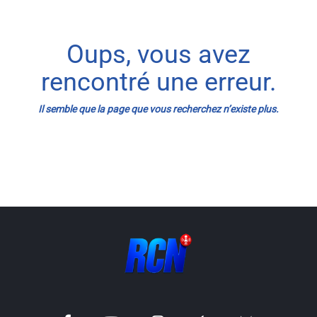
Info routes
Oups, vous avez
Alerte Méduses 06
rencontré une erreur.
Issa Nissa OGC Nice
Il semble que la page que vous recherchez n’existe plus.
RCN Soutiens
MEDIAS
Photos
Vidéos / Clips
Ecrire à RCN