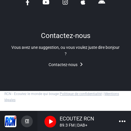
Liens utiles
Shabbat Project
Métropole Nice Côte d'Azur
Contactez-nous
Ville de Nice
Vous avez une suggestion, ou vous voulez juste dire bonjour
?
Nice 24
Contactez-nous
CCAS NICE
Département des Alpes Maritimes
Ma Région Sud
RCN - Ecoutez le monde qui bouge
Politique de confidentialité
|
Mentions
légales
ECOUTEZ RCN
89.3 FM | DAB+