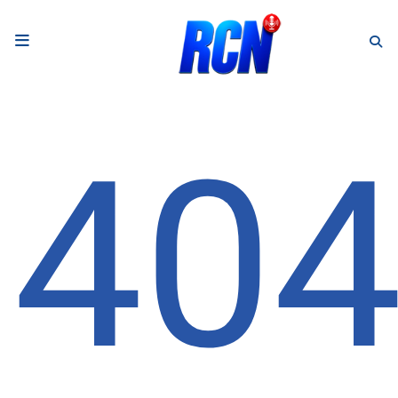
RADIO
Podcasts
40
Programmes
Equipe
Faire un don
Evènements
Météo Nice