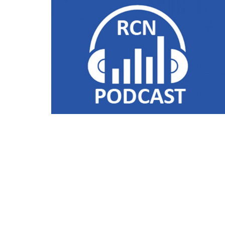
Liens utiles
Shabbat Project
Métropole Nice Côte d'Azur
Ville de Nice
Nice 24
CCAS NICE
Département des Alpes Maritimes
Ma Région Sud