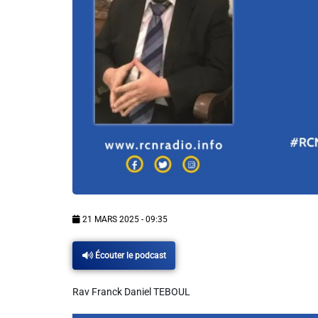
Info routes
Alerte Méduses 06
Issa Nissa OGC Nice
RCN Soutiens
MEDIAS
21 MARS 2025 - 09:35
Photos
Écouter le podcast
Vidéos / Clips
Rav Franck Daniel TEBOUL
Ecrire à RCN