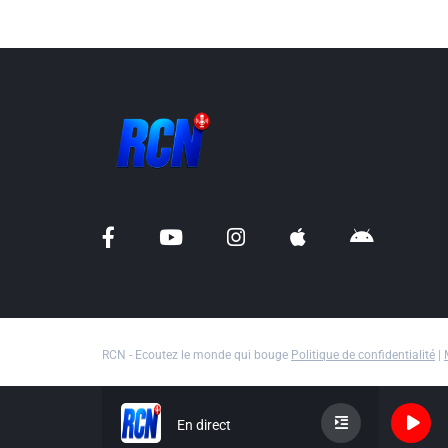
RCN - Ecoutez le monde qui bouge
Politique de confidentialité
|
En direct