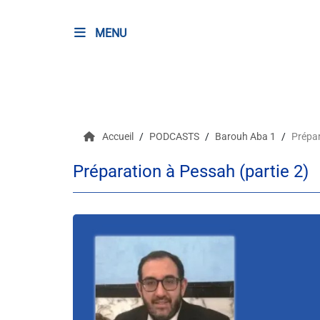
MENU
RADIO
Podcasts
Accueil
PODCASTS
Barouh Aba 1
Prépar
Programmes
Préparation à Pessah (partie 2)
Equipe
Faire un don
Evènements
Météo Nice