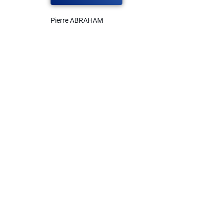
Pierre ABRAHAM
Liens utiles
Shabbat Project
Métropole Nice Côte d'Azur
Ville de Nice
Nice 24
CCAS NICE
Département des Alpes Maritimes
Ma Région Sud