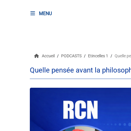
MENU
RADIO
Podcasts
Accueil
PODCASTS
Etincelles 1
Quelle pe
Programmes
Quelle pensée avant la philosoph
Equipe
Faire un don
Evènements
Météo Nice