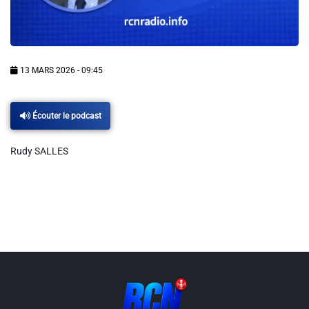
Info routes
Alerte Méduses 06
13 MARS 2026 - 09:45
Issa Nissa OGC Nice
Écouter le podcast
RCN Soutiens
Rudy SALLES
MEDIAS
Photos
Vidéos / Clips
Ecrire à RCN