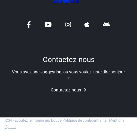
Liens utiles
Shabbat Project
Métropole Nice Côte d'Azur
Ville de Nice
Nice 24
Contactez-nous
CCAS NICE
Vous avez une suggestion, ou vous voulez juste dire bonjour
?
Département des Alpes Maritimes
Contactez-nous
Ma Région Sud
RCN - Ecoutez le monde qui bouge
Politique de confidentialité
|
Mentions
légales