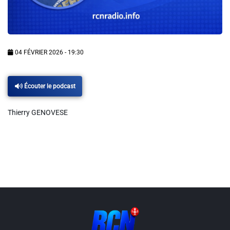
Info routes
Alerte Méduses 06
04 FÉVRIER 2026 - 19:30
Issa Nissa OGC Nice
Écouter le podcast
RCN Soutiens
Thierry GENOVESE
MEDIAS
Photos
Vidéos / Clips
Ecrire à RCN