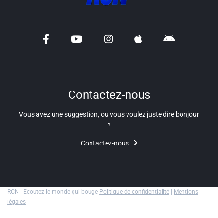
Liens utiles
Shabbat Project
Métropole Nice Côte d'Azur
Ville de Nice
Nice 24
Contactez-nous
CCAS NICE
Vous avez une suggestion, ou vous voulez juste dire bonjour
?
Département des Alpes Maritimes
Contactez-nous
Ma Région Sud
RCN - Ecoutez le monde qui bouge
Politique de confidentialité
|
Mentions
légales