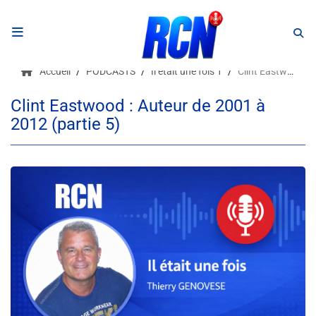
RADIO
Accueil
PODCASTS
Il était une fois 1
Clint Eastwood : Auteur de 2001 à 2012 (partie 5)
Podcasts
Clint Eastwood : Auteur de 2001 à
2012 (partie 5)
Programmes
Equipe
Faire un don
Evènements
Météo Nice