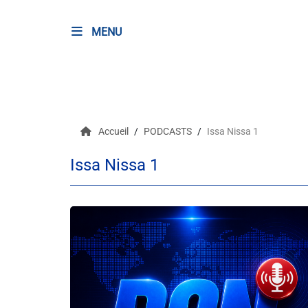
MENU
RADIO
Podcasts
Accueil
PODCASTS
Issa Nissa 1
Programmes
Issa Nissa 1
Equipe
Faire un don
Evènements
Météo Nice