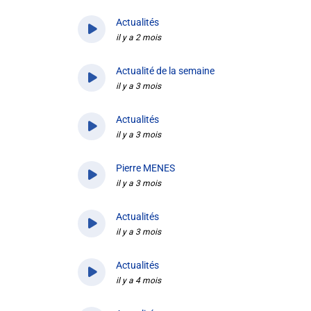
Actualités
Liens utiles
il y a 2 mois
Shabbat Project
Actualité de la semaine
il y a 3 mois
Métropole Nice Côte d'Azur
Ville de Nice
Actualités
il y a 3 mois
Nice 24
Pierre MENES
CCAS NICE
il y a 3 mois
Département des Alpes Maritimes
Actualités
il y a 3 mois
Ma Région Sud
Actualités
il y a 4 mois