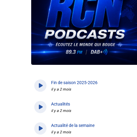
Info routes
Alerte Méduses 06
Issa Nissa OGC Nice
RCN Soutiens
Fin de saison 2025-2026
MEDIAS
il y a 2 mois
Photos
Actualités
il y a 2 mois
Vidéos / Clips
Actualité de la semaine
il y a 2 mois
Ecrire à RCN