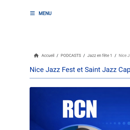
MENU
RADIO
Podcasts
Accueil
PODCASTS
Jazz en fête 1
Nice J
Programmes
Nice Jazz Fest et Saint Jazz C
Equipe
Faire un don
Evènements
Météo Nice