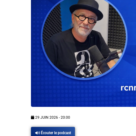
Info routes
Alerte Méduses 06
Issa Nissa OGC Nice
RCN Soutiens
MEDIAS
Photos
Vidéos / Clips
29 JUIN 2026 - 20:00
Ecrire à RCN
Écouter le podcast