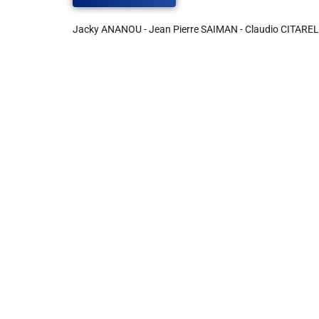
Jacky ANANOU - Jean Pierre SAIMAN - Claudio CITARE
Liens utiles
Shabbat Project
Métropole Nice Côte d'Azur
Ville de Nice
Nice 24
CCAS NICE
Département des Alpes Maritimes
Ma Région Sud