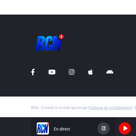
RCN - Ecoutez le monde qui bouge
Politique de confidentialité
|
En direct