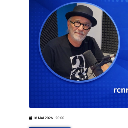
Info routes
Alerte Méduses 06
Issa Nissa OGC Nice
RCN Soutiens
MEDIAS
Photos
Vidéos / Clips
18 MAI 2026 - 20:00
Ecrire à RCN