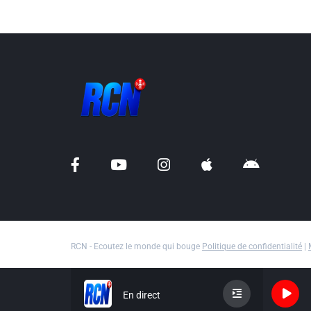
RCN - Ecoutez le monde qui bouge
Politique de confidentialité
|
En direct