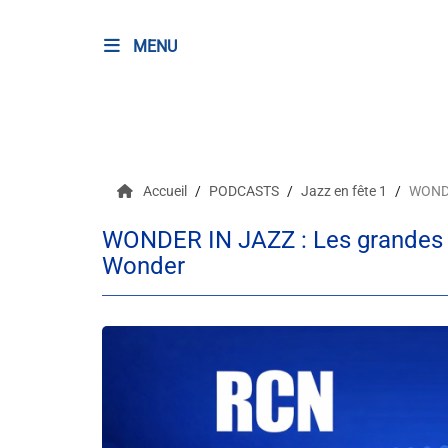
MENU
RADIO
Podcasts
Accueil
PODCASTS
Jazz en fête 1
WONDE
Programmes
WONDER IN JAZZ : Les grandes r
Equipe
Wonder
Faire un don
Evènements
Météo Nice