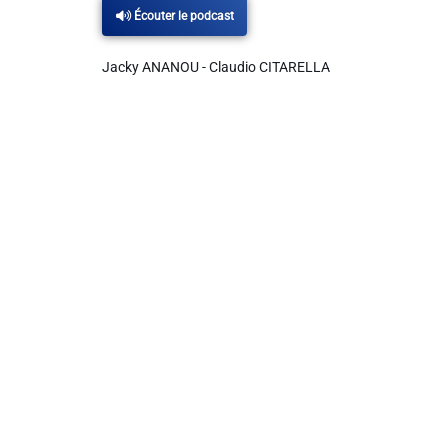
Écouter le podcast
Liens utiles
Jacky ANANOU - Claudio CITARELLA
Shabbat Project
Métropole Nice Côte d'Azur
Ville de Nice
Nice 24
CCAS NICE
Département des Alpes Maritimes
Ma Région Sud