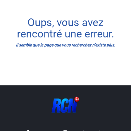
Info routes
Oups, vous avez
Alerte Méduses 06
rencontré une erreur.
Issa Nissa OGC Nice
Il semble que la page que vous recherchez n’existe plus.
RCN Soutiens
MEDIAS
Photos
Vidéos / Clips
Ecrire à RCN