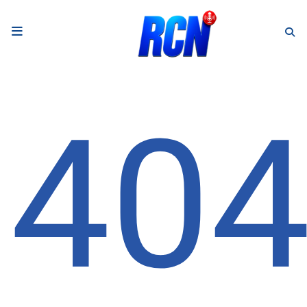
RADIO
Podcasts
40
Programmes
Equipe
Faire un don
Evènements
Météo Nice