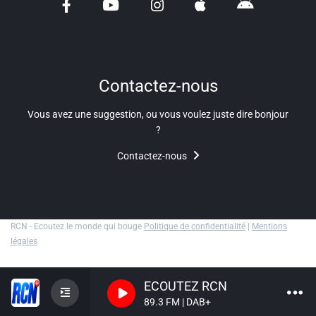
Liens utiles
Shabbat Project
Métropole Nice Côte d'Azur
Contactez-nous
Ville de Nice
Vous avez une suggestion, ou vous voulez juste dire bonjour
?
Nice 24
Contactez-nous
CCAS NICE
Département des Alpes Maritimes
Ma Région Sud
RCN - Ecoutez le monde qui bouge
Politique de confidentialité
|
Mentions
légales
ECOUTEZ RCN
89.3 FM | DAB+