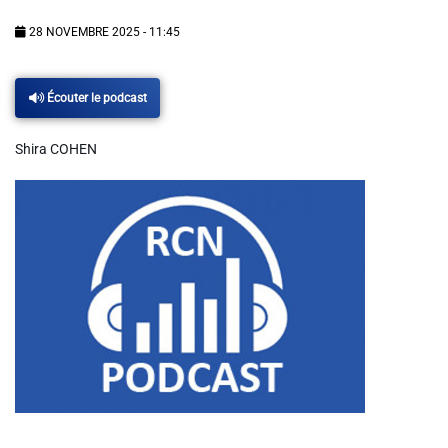
Info routes
28 NOVEMBRE 2025 - 11:45
Alerte Méduses 06
Écouter le podcast
Issa Nissa OGC Nice
Shira COHEN
RCN Soutiens
MEDIAS
Photos
Vidéos / Clips
Ecrire à RCN