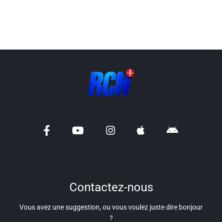
Liens utiles
Shabbat Project
Métropole Nice Côte d'Azur
Ville de Nice
Nice 24
CCAS NICE
Département des Alpes Maritimes
Ma Région Sud
Contactez-nous
Vous avez une suggestion, ou vous voulez juste dire bonjour
?