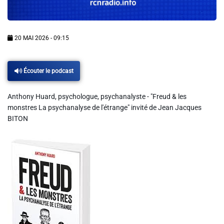
Info routes
Alerte Méduses 06
20 MAI 2026 - 09:15
Issa Nissa OGC Nice
Écouter le podcast
Anthony Huard, psychologue, psychanalyste - "Freud & les
RCN Soutiens
monstres La psychanalyse de l'étrange" invité de Jean Jacques
BITON
MEDIAS
Photos
Vidéos / Clips
Ecrire à RCN