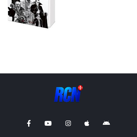
Liens utiles
Shabbat Project
Métropole Nice Côte d'Azur
Ville de Nice
Nice 24
CCAS NICE
Département des Alpes Maritimes
Ma Région Sud