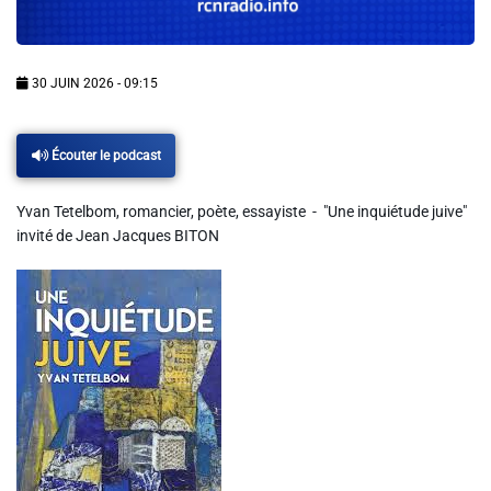
Info routes
Alerte Méduses 06
30 JUIN 2026 - 09:15
Issa Nissa OGC Nice
Écouter le podcast
Yvan Tetelbom, romancier, poète, essayiste - "Une inquiétude juive"
RCN Soutiens
invité de Jean Jacques BITON
MEDIAS
Photos
Vidéos / Clips
Ecrire à RCN