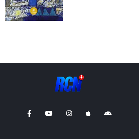
Liens utiles
Shabbat Project
Métropole Nice Côte d'Azur
Ville de Nice
Nice 24
CCAS NICE
Département des Alpes Maritimes
Ma Région Sud