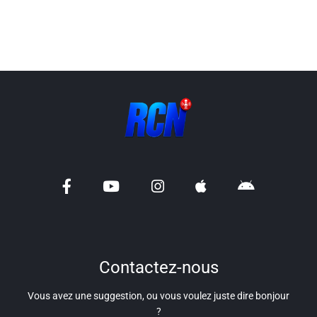
Liens utiles
Shabbat Project
Métropole Nice Côte d'Azur
Ville de Nice
Nice 24
CCAS NICE
Département des Alpes Maritimes
Ma Région Sud
Contactez-nous
Vous avez une suggestion, ou vous voulez juste dire bonjour
?