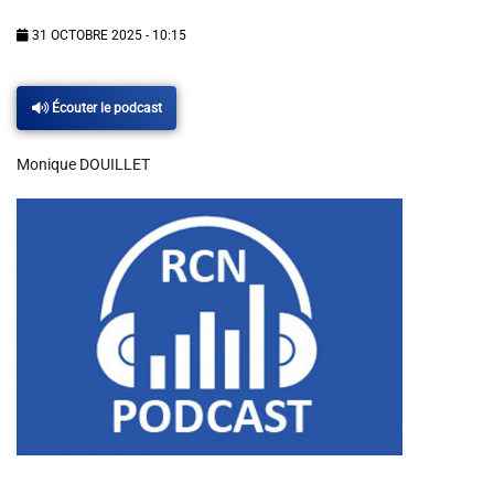
Info routes
31 OCTOBRE 2025 - 10:15
Alerte Méduses 06
Écouter le podcast
Issa Nissa OGC Nice
Monique DOUILLET
RCN Soutiens
MEDIAS
Photos
Vidéos / Clips
Ecrire à RCN