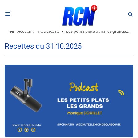
RADIO
Accueil
PODCASTS
Les petits plats dans les grands 1
Podcasts
Recettes du 31.10.2025
Programmes
Equipe
Faire un don
Evènements
Météo Nice