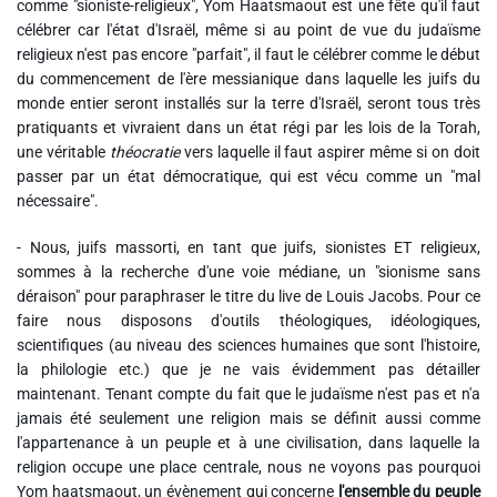
comme "sioniste-religieux", Yom Haatsmaout est une fête qu'il faut
célébrer car l'état d'Israël, même si au point de vue du judaïsme
religieux n'est pas encore "parfait", il faut le célébrer comme le début
du commencement de l'ère messianique dans laquelle les juifs du
monde entier seront installés sur la terre d'Israël, seront tous très
pratiquants et vivraient dans un état régi par les lois de la Torah,
une véritable
théocratie
vers laquelle il faut aspirer même si on doit
passer par un état démocratique, qui est vécu comme un "mal
nécessaire".
- Nous, juifs massorti, en tant que juifs, sionistes ET religieux,
sommes à la recherche d'une voie médiane, un "sionisme sans
déraison" pour paraphraser le titre du live de Louis Jacobs. Pour ce
faire nous disposons d'outils théologiques, idéologiques,
scientifiques (au niveau des sciences humaines que sont l'histoire,
la philologie etc.) que je ne vais évidemment pas détailler
maintenant. Tenant compte du fait que le judaïsme n'est pas et n'a
jamais été seulement une religion mais se définit aussi comme
l'appartenance à un peuple et à une civilisation, dans laquelle la
religion occupe une place centrale, nous ne voyons pas pourquoi
Yom haatsmaout, un évènement qui concerne
l'ensemble du peuple