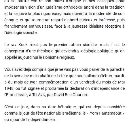
dû se battre contre son milieu d’origine et ses collègues pour
Liens utiles
imposer sa vision d’un judaïsme orthodoxe, ancré dans la tradition
et la loi juive la plus rigoureuse, mais ouvert à la modernité de son
Shabbat Project
époque, et qui tourne un regard d’abord curieux et intéressé, puis
franchement enthousiaste, face à la jeunesse idéaliste réceptive à
Métropole Nice Côte d'Azur
l’idéologie sioniste.
Ville de Nice
Le rav Kook n’est pas le premier rabbin sioniste, mais il est le
concepteur d’une théologie qui deviendra idéologie politique, qu’on
Nice 24
appelle aujourd’hui
le sionisme religieux
.
CCAS NICE
Vous avez déjà compris que je ne vais pas vous parler de la paracha
de la semaine mais plutôt de la fête que nous allons célébrer mardi,
Département des Alpes Maritimes
5 du mois de Iyar, commémoration d’un vendredi du mois de Mai
1948, où fut signée et proclamée la déclaration d’indépendance de
Ma Région Sud
l’Etat d’Israël, à Tel Aviv, par David Ben Gourion.
C’est ce jour, dans sa date hébraïque, qui est depuis considéré
comme le jour de fête nationale israélienne, le « Yom Haatsmaout »
ou « jour de l’indépendance ».