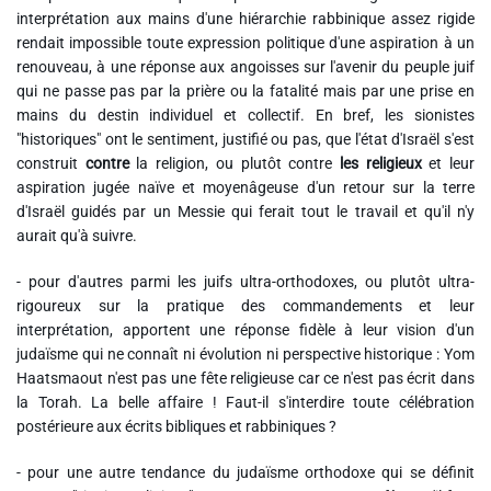
interprétation aux mains d'une hiérarchie rabbinique assez rigide
rendait impossible toute expression politique d'une aspiration à un
renouveau, à une réponse aux angoisses sur l'avenir du peuple juif
qui ne passe pas par la prière ou la fatalité mais par une prise en
mains du destin individuel et collectif. En bref, les sionistes
"historiques" ont le sentiment, justifié ou pas, que l'état d'Israël s'est
construit
contre
la religion, ou plutôt contre
les religieux
et leur
aspiration jugée naïve et moyenâgeuse d'un retour sur la terre
d'Israël guidés par un Messie qui ferait tout le travail et qu'il n'y
aurait qu'à suivre.
- pour d'autres parmi les juifs ultra-orthodoxes, ou plutôt ultra-
rigoureux sur la pratique des commandements et leur
interprétation, apportent une réponse fidèle à leur vision d'un
judaïsme qui ne connaît ni évolution ni perspective historique : Yom
Haatsmaout n'est pas une fête religieuse car ce n'est pas écrit dans
la Torah. La belle affaire ! Faut-il s'interdire toute célébration
postérieure aux écrits bibliques et rabbiniques ?
- pour une autre tendance du judaïsme orthodoxe qui se définit