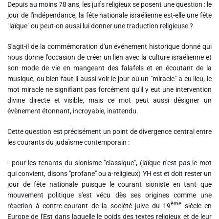
Depuis au moins 78 ans, les juifs religieux se posent une question : le
jour de l'indépendance, la fête nationale israélienne est-elle une fête
"laïque" ou peut-on aussi lui donner une traduction religieuse ?
S'agit-il de la commémoration d'un événement historique donné qui
nous donne l'occasion de créer un lien avec la culture israélienne et
son mode de vie en mangeant des falafels et en écoutant de la
musique, ou bien faut-il aussi voir le jour où un "miracle" a eu lieu, le
mot miracle ne signifiant pas forcément qu'il y eut une intervention
divine directe et visible, mais ce mot peut aussi désigner un
évènement étonnant, incroyable, inattendu.
Cette question est précisément un point de divergence central entre
les courants du judaïsme contemporain :
- pour les tenants du sionisme "classique", (laïque n'est pas le mot
qui convient, disons "profane" ou a-religieux) YH est et doit rester un
jour de fête nationale puisque le courant sioniste en tant que
mouvement politique s'est vécu dès ses origines comme une
ème
réaction à contre-courant de la société juive du 19
siècle en
Europe de l'Est dans laquelle le poids des textes religieux et de leur