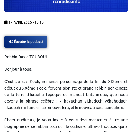
Info routes
Alerte Méduses 06
17 AVRIL 2026 - 10:15
Issa Nissa OGC Nice
Écouter le podcast
Rabbin David TOUBOUL
RCN Soutiens
Bonjour à tous,
MEDIAS
C’est au rav Kook, immense personnage de la fin du XIXème et
Photos
début du XXème siècle, fervent sioniste et grand rabbin achkénaze
de la terre d’Israël à l’époque du mandat britannique, que nous
Vidéos / Clips
devons la phrase célèbre : « hayachan yithadech véhahadach
itkadech » « l’ancien se renouvellera, et le nouveau sera sanctifié ».
Ecrire à RCN
Chers auditeurs, je vous invite à vous documenter et à lire une
biographie de ce rabbin issu du
H
assidisme, ultra-orthodoxe, qui a