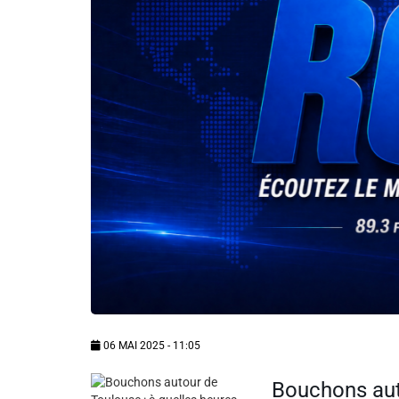
Info routes
Alerte Méduses 06
Issa Nissa OGC Nice
RCN Soutiens
MEDIAS
Photos
Vidéos / Clips
06 MAI 2025 - 11:05
Ecrire à RCN