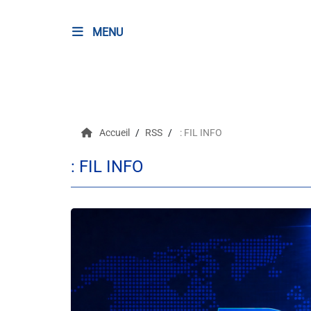
MENU
RADIO
Podcasts
Accueil
RSS
: FIL INFO
Programmes
: FIL INFO
Equipe
Faire un don
Evènements
Météo Nice