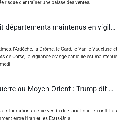
 risque d'entraîner une baisse des ventes.
Canicule : Huit départements maintenus en vigilance orange, des pointes à 40 °C possibles dans le Var
mes, l’Ardèche, la Drôme, le Gard, le Var, le Vaucluse et
ts de Corse, la vigilance orange canicule est maintenue
amedi
EN DIRECT Guerre au Moyen-Orient : Trump dit qu'Ormuz va rouvrir, coalition…
s informations de ce vendredi 7 août sur le conflit au
ent entre l’Iran et les Etats-Unis