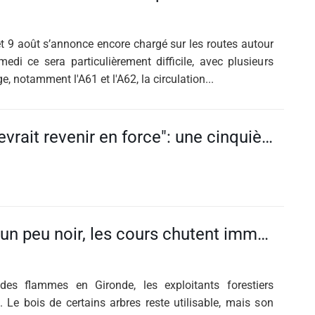
t 9 août s’annonce encore chargé sur les routes autour
edi ce sera particulièrement difficile, avec plusieurs
, notamment l'A61 et l'A62, la circulation...
"La chaleur devrait revenir en force": une cinquième canicule va s'installer en France, à quoi faut-il...
"Dès qu'il est un peu noir, les cours chutent immédiatement" : après l'incendie en Gironde, la filière bois s'inquiète
es flammes en Gironde, les exploitants forestiers
. Le bois de certains arbres reste utilisable, mais son