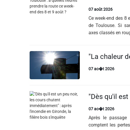
07 août 2026
Liens utiles
Ce week-end des 8 e
de Toulouse. Si sam
Shabbat Project
axes classés en rouge
Métropole Nice Côte d'Azur
Ville de Nice
Nice 24
07 ao�t 2026
CCAS NICE
Département des Alpes Maritimes
Ma Région Sud
07 ao�t 2026
Après le passage d
comptent les pertes