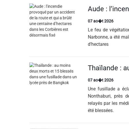
07 ao�t 2026
Le feu de végétatio
Narbonne, a été maî
d’hectares
07 ao�t 2026
Une fusillade a éc
Nonthaburi, près d
relayés par les méd
été blessées.