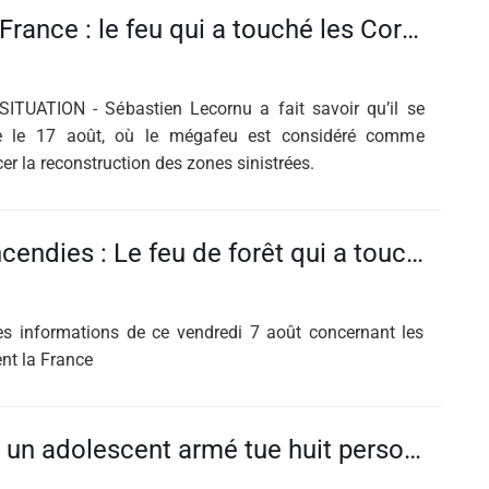
Incendies en France : le feu qui a touché les Corbières «désormais fixé», Sébastien Lecornu en Gironde le 17 août
TUATION - Sébastien Lecornu a fait savoir qu’il se
de le 17 août, où le mégafeu est considéré comme
cer la reconstruction des zones sinistrées.
EN DIRECT Incendies : Le feu de forêt qui a touché les Corbières près de Na…
es informations de ce vendredi 7 août concernant les
nt la France
En Thaïlande, un adolescent armé tue huit personnes, dont six dans un lycée