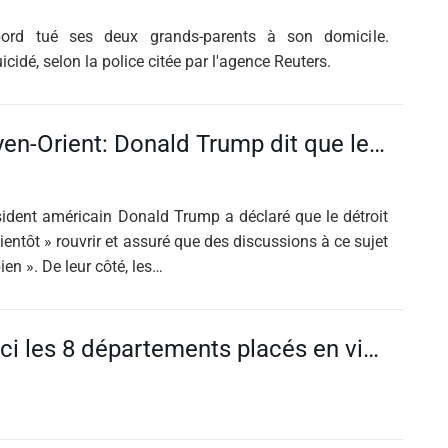
ord tué ses deux grands-parents à son domicile.
icidé, selon la police citée par l'agence Reuters.
DIRECT - Moyen-Orient: Donald Trump dit que le détroit d'Ormuz pourrait «bientôt» rouvrir
ésident américain Donald Trump a déclaré que le détroit
ientôt » rouvrir et assuré que des discussions à ce sujet
ien ». De leur côté, les…
Canicule : voici les 8 départements placés en vigilance orange ce vendredi