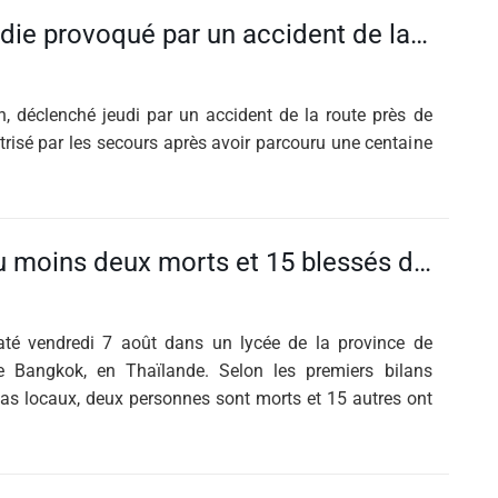
Aude : l’incendie provoqué par un accident de la route et qui a brûlé une centaine d’hectares dans les Corbières est désormais fixé
n, déclenché jeudi par un accident de la route près de
trisé par les secours après avoir parcouru une centaine
Thaïlande : au moins deux morts et 15 blessés dans une fusillade dans un lycée près de Bangkok
laté vendredi 7 août dans un lycée de la province de
e Bangkok, en Thaïlande. Selon les premiers bilans
ias locaux, deux personnes sont morts et 15 autres ont