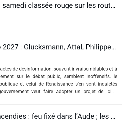
La journée de samedi classée rouge sur les routes françaises: voici comment éviter les principaux bouchons...
Présidentielle 2027 : Glucksmann, Attal, Philippe… les ingérences russes s’invitent dans la campagne
 actes de désinformation, souvent invraisemblables et à
ssement sur le débat public, semblent inoffensifs, le
publique et celui de Renaissance s’en sont inquiétés
ouvernement veut faire adopter un projet de loi à
EN DIRECT, incendies : feu fixé dans l’Aude ; les pompiers luttent toujours dans le Var et dans la Drôme alors que les deux départements sont en vigilance orange canicule