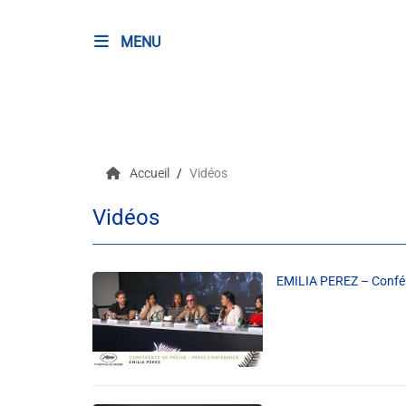
MENU
RADIO
Podcasts
Accueil
Vidéos
Programmes
Vidéos
Equipe
Faire un don
EMILIA PEREZ – Confé
Evènements
Météo Nice