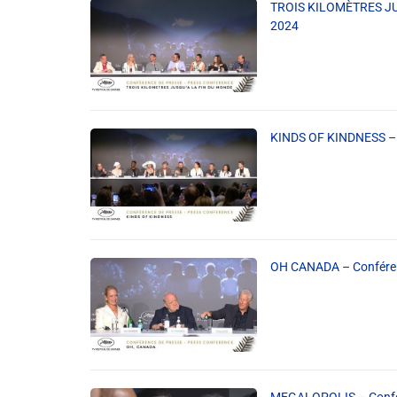
TROIS KILOMÈTRES JUS
2024
Info routes
Alerte Méduses 06
KINDS OF KINDNESS – 
Issa Nissa OGC Nice
RCN Soutiens
MEDIAS
OH CANADA – Conféren
Photos
Vidéos / Clips
Ecrire à RCN
MEGALOPOLIS – Confér