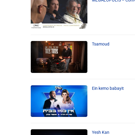
Liens utiles
Shabbat Project
Métropole Nice Côte d'Azur
Tsamoud
Ville de Nice
Nice 24
CCAS NICE
Ein kemo babayit
Département des Alpes Maritimes
Ma Région Sud
Yesh Kan