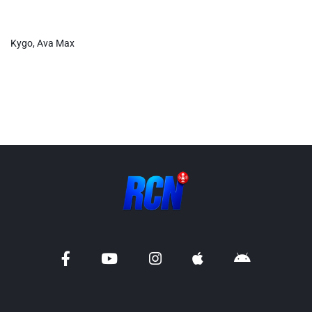
Info routes
Kygo, Ava Max
Alerte Méduses 06
Issa Nissa OGC Nice
RCN Soutiens
MEDIAS
Photos
Vidéos / Clips
Ecrire à RCN