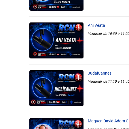
Info routes
Ani Véata
Alerte Méduses 06
Vendredi, de 10:30 à 11:0
Issa Nissa OGC Nice
RCN Soutiens
JudaiCannes
Vendredi, de 11:10 à 11:4
MEDIAS
Photos
Vidéos / Clips
Maguen David Adom C
Ecrire à RCN