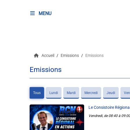
MENU
RADIO
Podcasts
Accueil
Emissions
Emissions
Programmes
Emissions
Equipe
Faire un don
Tous
Lundi
Mardi
Mercredi
Jeudi
Ven
Evènements
Le Consistoire Régiona
Vendredi, de 08:40 à 09:0
Météo Nice