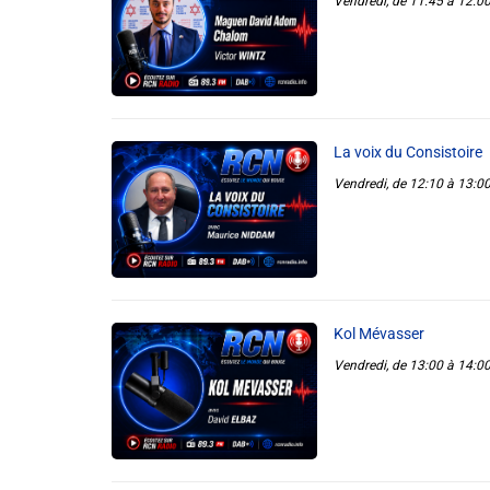
Vendredi, de 11:45 à 12:0
Liens utiles
Shabbat Project
Métropole Nice Côte d'Azur
La voix du Consistoire
Vendredi, de 12:10 à 13:0
Ville de Nice
Nice 24
CCAS NICE
Département des Alpes Maritimes
Kol Mévasser
Vendredi, de 13:00 à 14:0
Ma Région Sud