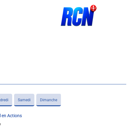
dredi
Samedi
Dimanche
l en Actions
0