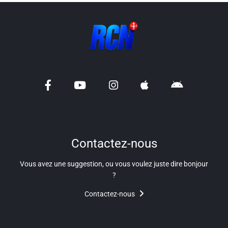
Liens utiles
Shabbat Project
Métropole Nice Côte d'Azur
Ville de Nice
Nice 24
CCAS NICE
Département des Alpes Maritimes
Contactez-nous
Ma Région Sud
Vous avez une suggestion, ou vous voulez juste dire bonjour
?
Contactez-nous