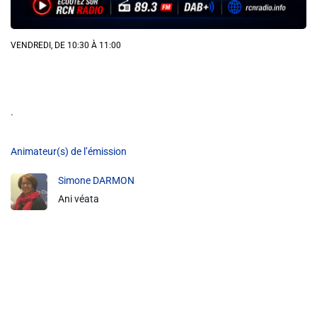
Info routes
VENDREDI, DE 10:30 À 11:00
Alerte Méduses 06
Issa Nissa OGC Nice
.
RCN Soutiens
Animateur(s) de l’émission
Simone DARMON
MEDIAS
Ani véata
Photos
Vidéos / Clips
Ecrire à RCN